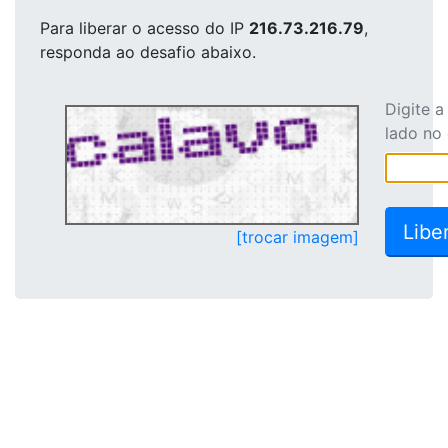
Para liberar o acesso
do IP
216.73.216.79
,
responda ao desafio abaixo.
Digite 
lado no
[trocar imagem]