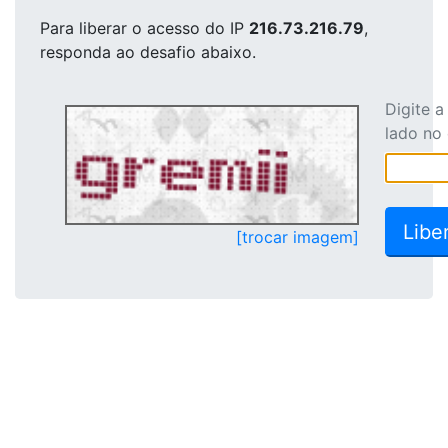
Para liberar o acesso
do IP
216.73.216.79
,
responda ao desafio abaixo.
Digite 
lado no
[trocar imagem]